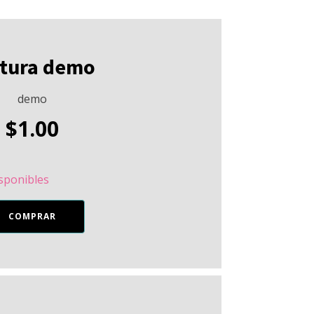
ntura demo
demo
$
1.00
isponibles
ra
COMPRAR
o
idad