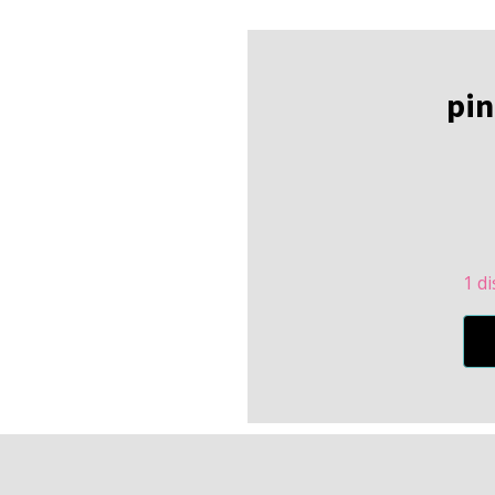
pi
1 d
pintu
dem
cant